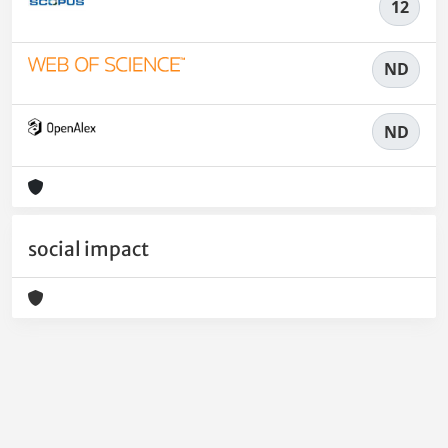
12
ND
ND
social impact