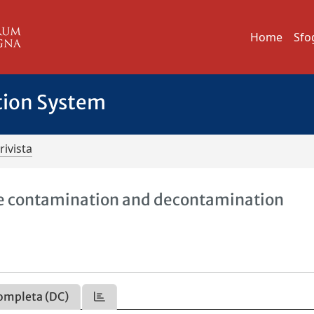
Home
Sfo
tion System
rivista
line contamination and decontamination
ompleta (DC)