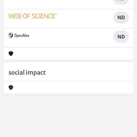
ND
ND
social impact