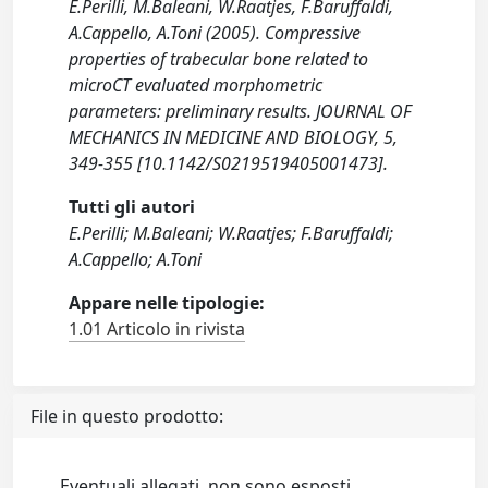
E.Perilli, M.Baleani, W.Raatjes, F.Baruffaldi,
A.Cappello, A.Toni (2005). Compressive
properties of trabecular bone related to
microCT evaluated morphometric
parameters: preliminary results. JOURNAL OF
MECHANICS IN MEDICINE AND BIOLOGY, 5,
349-355 [10.1142/S0219519405001473].
Tutti gli autori
E.Perilli; M.Baleani; W.Raatjes; F.Baruffaldi;
A.Cappello; A.Toni
Appare nelle tipologie:
1.01 Articolo in rivista
File in questo prodotto:
Eventuali allegati, non sono esposti