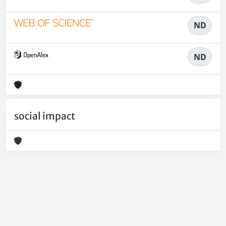
ND
ND
social impact