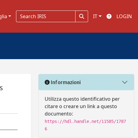
glia
IT
LOGIN
Informazioni
s
Utilizza questo identificativo per
citare o creare un link a questo
documento:
https://hdl.handle.net/11585/1787
6