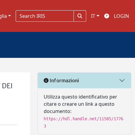
glia
IT
LOGIN
Informazioni
 DEI
Utilizza questo identificativo per
citare o creare un link a questo
documento:
https://hdl.handle.net/11585/1776
3