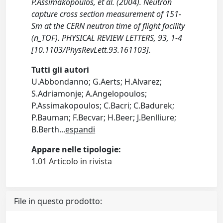
P.Assimakopoulos, et al. (2004). Neutron
capture cross section measurement of 151-
Sm at the CERN neutron time of flight facility
(n_TOF). PHYSICAL REVIEW LETTERS, 93, 1-4
[10.1103/PhysRevLett.93.161103].
Tutti gli autori
U.Abbondanno; G.Aerts; H.Alvarez;
S.Adriamonje; A.Angelopoulos;
P.Assimakopoulos; C.Bacri; C.Badurek;
P.Bauman; F.Becvar; H.Beer; J.Benlliure;
B.Berth
...
espandi
Appare nelle tipologie:
1.01 Articolo in rivista
File in questo prodotto: