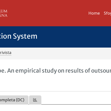
Home
Sfo
tion System
rivista
e. An empirical study on results of outsou
ompleta (DC)