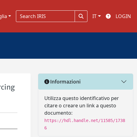
glia
IT
LOGIN
Informazioni
rcing
Utilizza questo identificativo per
citare o creare un link a questo
documento:
https://hdl.handle.net/11585/1738
6