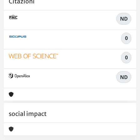
Citazioni
ND
0
0
ND
social impact