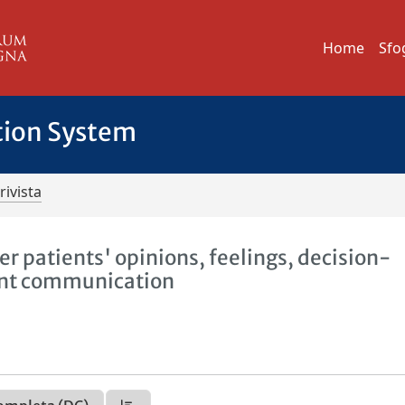
Home
Sfo
tion System
rivista
r patients' opinions, feelings, decision-
ent communication