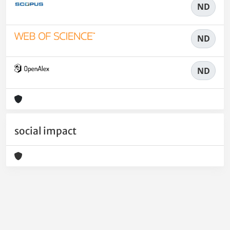
ND
ND
ND
social impact