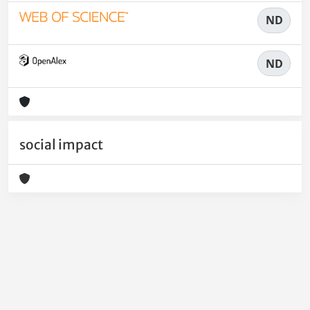
ND
ND
social impact
Powered by
IRIS
-
about IRIS
-