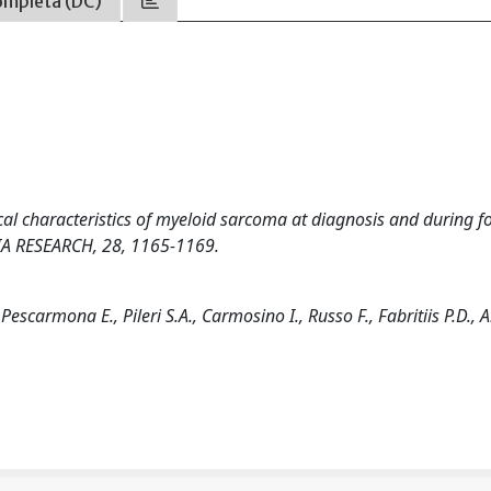
ompleta (DC)
ocal characteristics of myeloid sarcoma at diagnosis and during f
EMIA RESEARCH, 28, 1165-1169.
escarmona E., Pileri S.A., Carmosino I., Russo F., Fabritiis P.D.,