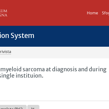
Home
Sfo
tion System
rivista
f myeloid sarcoma at diagnosis and during
single instituion.