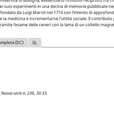
niversità di Bologna, evidenziano l’influsso reciproco fra c
 dei suoi esperimenti in una decina di memorie pubblicate neg
, fondato da Luigi Marsili nel 1714 con l’intento di approfond
e la medicina e incrementarne l’utilità sociale. Il contributo 
tramite l’esame delle ceneri con la lama di un coltello magne
ompleta (DC)
, Nuova serie n. 236, 30-33.