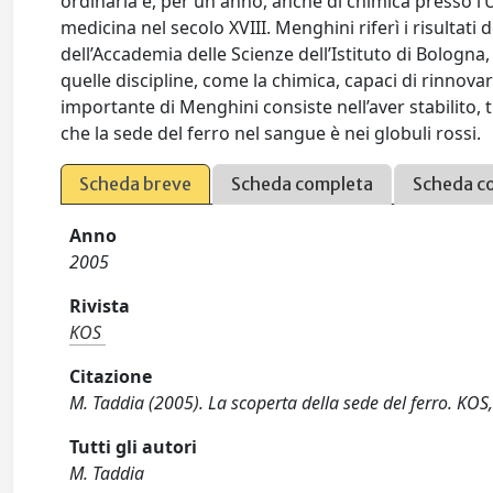
ordinaria e, per un anno, anche di chimica presso l’U
medicina nel secolo XVIII. Menghini riferì i risultati
dell’Accademia delle Scienze dell’Istituto di Bologna
quelle discipline, come la chimica, capaci di rinnovar
importante di Menghini consiste nell’aver stabilito, 
che la sede del ferro nel sangue è nei globuli rossi.
Scheda breve
Scheda completa
Scheda c
Anno
2005
Rivista
KOS
Citazione
M. Taddia (2005). La scoperta della sede del ferro. KOS
Tutti gli autori
M. Taddia