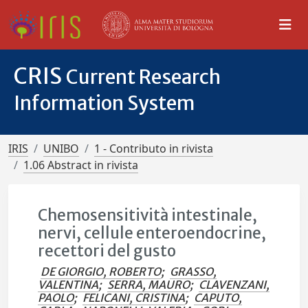
CRIS
Current Research
Information System
IRIS
UNIBO
1 - Contributo in rivista
1.06 Abstract in rivista
Chemosensitività intestinale,
nervi, cellule enteroendocrine,
recettori del gusto
DE GIORGIO, ROBERTO
;
GRASSO,
VALENTINA
;
SERRA, MAURO
;
CLAVENZANI,
PAOLO
;
FELICANI, CRISTINA
;
CAPUTO,