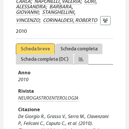
CARLA
;
NAPONELLI, VALERIA
;
GORI,
ALESSANDRA
;
BARBARA,
GIOVANNI
;
STANGHELLINI,
VINCENZO
;
CORINALDESI, ROBERTO
2010
Scheda breve
Scheda completa
Scheda completa (DC)
Anno
2010
Rivista
NEUROGASTROENTEROLOGIA
Citazione
De Giorgio R., Grasso V., Serra M., Clavenzani
P., Felicani C., Caputo C., et al. (2010).