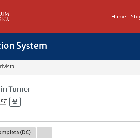
Home
Sfo
tion System
rivista
hin Tumor
RET
ompleta (DC)