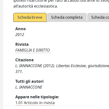
ipotesi risarcitorie per fatti accaduti durante lo sv
all'autorità ecclesiastica.
Scheda breve
Scheda completa
Scheda c
Anno
2012
Rivista
FAMIGLIA E DIRITTO
Citazione
L. IANNACCONE (2012). Libertas Ecclesiae, giurisdizione
371.
Tutti gli autori
L. IANNACCONE
Appare nelle tipologie:
1.01 Articolo in rivista