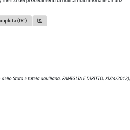
olgimento dei procedimenti di nullità matrimonaile dinanzi
ompleta (DC)
 dello Stato e tutela aquiliana. FAMIGLIA E DIRITTO, XIX(4/2012)