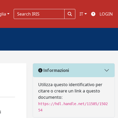
glia
IT
LOGIN
Informazioni
Utilizza questo identificativo per
citare o creare un link a questo
documento:
https://hdl.handle.net/11585/1502
54
i