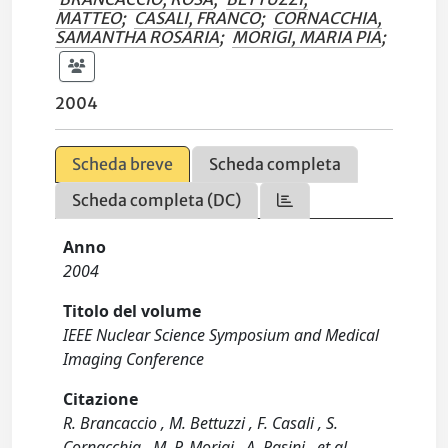
MATTEO
;
CASALI, FRANCO
;
CORNACCHIA,
SAMANTHA ROSARIA
;
MORIGI, MARIA PIA
;
2004
Scheda breve
Scheda completa
Scheda completa (DC)
Anno
2004
Titolo del volume
IEEE Nuclear Science Symposium and Medical
Imaging Conference
Citazione
R. Brancaccio , M. Bettuzzi , F. Casali , S.
Cornacchia , M. P. Morigi , A. Pasini , et al.