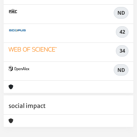
ND
42
34
ND
social impact