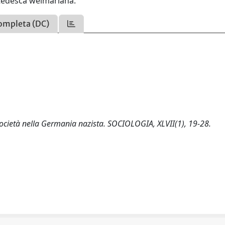
à tedesca weimariana.
ompleta (DC)
società nella Germania nazista. SOCIOLOGIA, XLVII(1), 19-28.