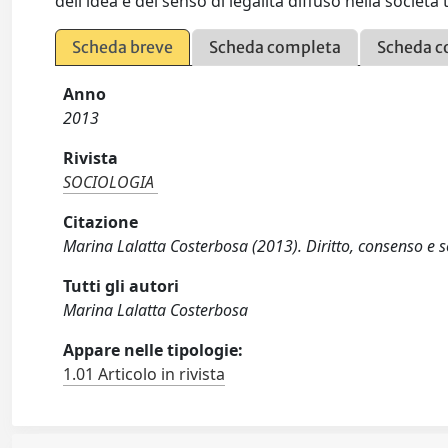
dell'idea e del senso di legalità diffuso nella societ
Scheda breve
Scheda completa
Scheda c
Anno
2013
Rivista
SOCIOLOGIA
Citazione
Marina Lalatta Costerbosa (2013). Diritto, consenso e 
Tutti gli autori
Marina Lalatta Costerbosa
Appare nelle tipologie:
1.01 Articolo in rivista