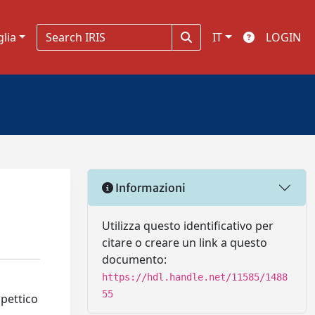
glia
IT
LOGIN
Informazioni
Utilizza questo identificativo per
citare o creare un link a questo
documento:
https://hdl.handle.net/11585/1488
55
spettico