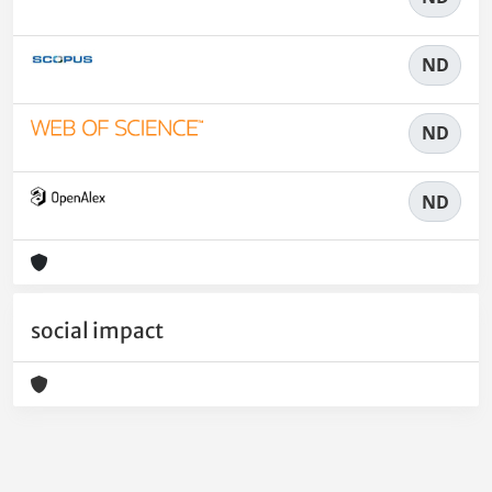
ND
ND
ND
social impact