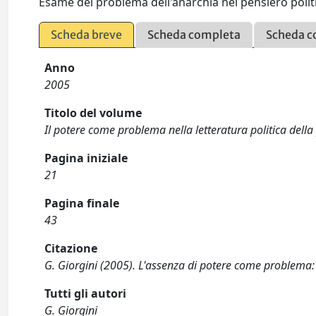
Esame del problema dell'anarchia nel pensiero politi
Scheda breve
Scheda completa
Scheda c
Anno
2005
Titolo del volume
Il potere come problema nella letteratura politica del
Pagina iniziale
21
Pagina finale
43
Citazione
G. Giorgini (2005). L'assenza di potere come problema:
Tutti gli autori
G. Giorgini