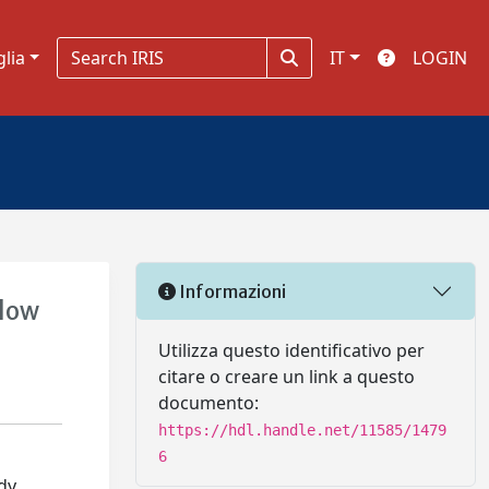
glia
IT
LOGIN
Informazioni
Flow
Utilizza questo identificativo per
citare o creare un link a questo
documento:
https://hdl.handle.net/11585/1479
6
ody