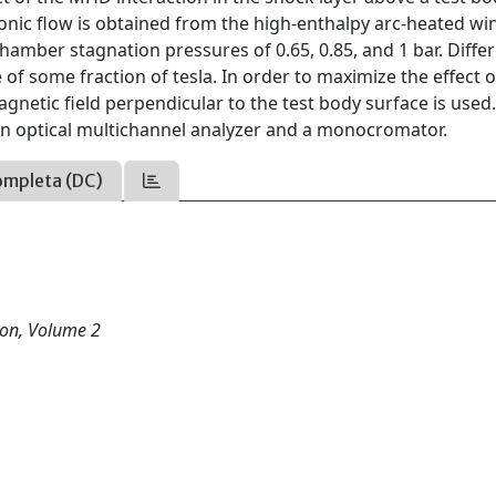
nic flow is obtained from the high-enthalpy arc-heated wi
chamber stagnation pressures of 0.65, 0.85, and 1 bar. Diffe
 of some fraction of tesla. In order to maximize the effect o
gnetic field perpendicular to the test body surface is used
n optical multichannel analyzer and a monocromator.
ompleta (DC)
ion, Volume 2