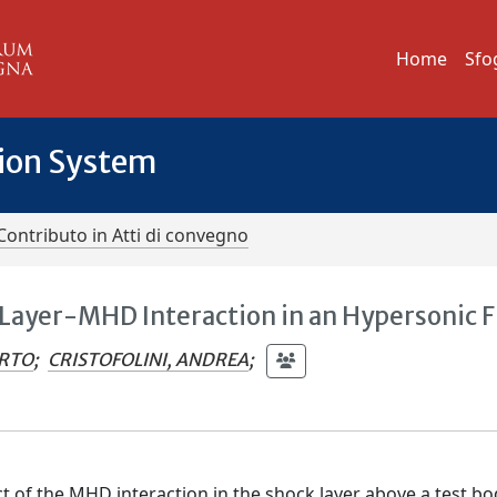
Home
Sfo
tion System
Contributo in Atti di convegno
 Layer-MHD Interaction in an Hypersonic 
ERTO
;
CRISTOFOLINI, ANDREA
;
ct of the MHD interaction in the shock layer above a test b