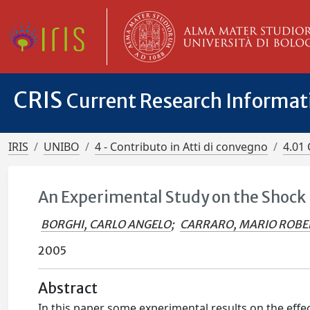
CRIS
Current Research Informa
IRIS
UNIBO
4 - Contributo in Atti di convegno
4.01 
An Experimental Study on the Shock
BORGHI, CARLO ANGELO
;
CARRARO, MARIO ROB
2005
Abstract
In this paper some experimental results on the effe