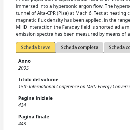
immersed into a hypersonic argon flow. The hyperso
tunnel of Alta-CPR (Pisa) at Mach 6. Test at heating 
magnetic flux density has been applied, in the range
MHD interaction the Faraday field is shorted ad a ma
emission spectra has been measured by means of a
Scheda breve
Scheda completa
Scheda c
Anno
2005
Titolo del volume
15th International Conference on MHD Energy Convers
Pagina iniziale
434
Pagina finale
443