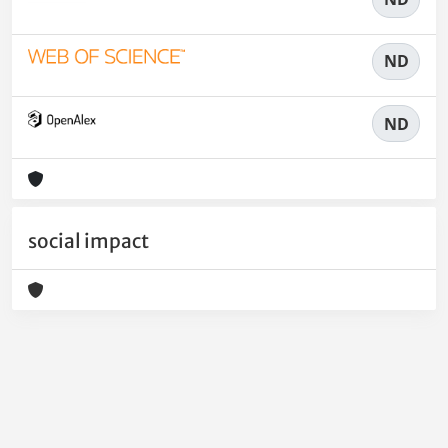
ND
ND
social impact