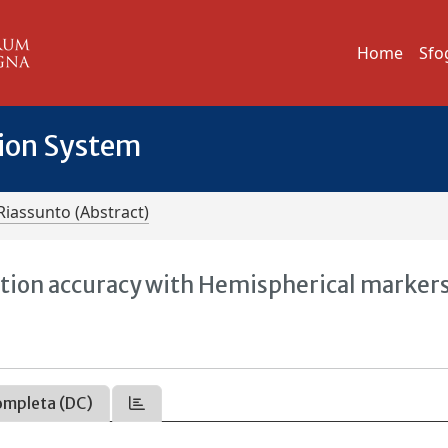
Home
Sfo
tion System
Riassunto (Abstract)
ion accuracy with Hemispherical marker
ompleta (DC)