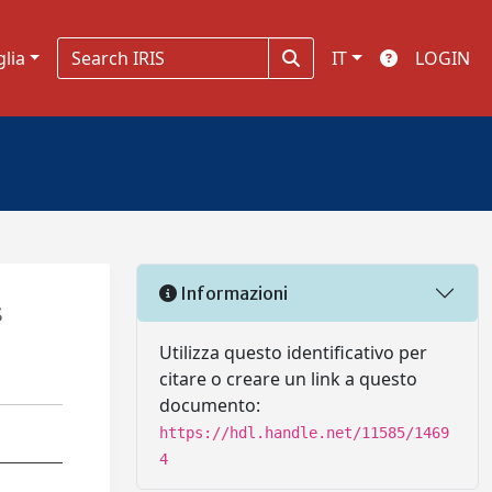
glia
IT
LOGIN
Informazioni
s
Utilizza questo identificativo per
citare o creare un link a questo
documento:
https://hdl.handle.net/11585/1469
4