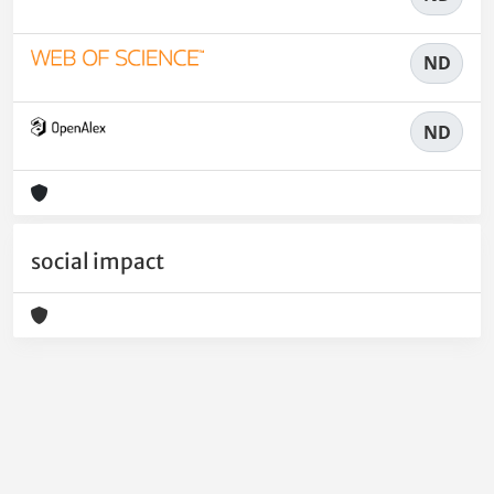
ND
ND
social impact