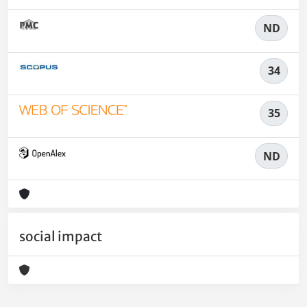
ND
34
35
ND
social impact