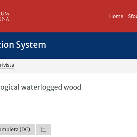
Home
Sfo
tion System
rivista
logical waterlogged wood
ompleta (DC)