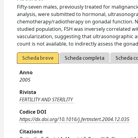
Fifty-seven males, previously treated for malignan
analysis, were submitted to hormonal, ultrasonograp
chemotherapy/radiotherapy on gonadal function. Nin
studied population, FSH was inversely correlated wit
vascularization, suggesting that ultrasonographic a
count is not available, to indirectly assess the gonad
Scheda breve
Scheda completa
Scheda c
Anno
2005
Rivista
FERTILITY AND STERILITY
Codice DOI
https://dx.doi.org/10.1016/j.fertnstert.2004.12.035
Citazione