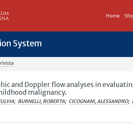
Home
Sfo
tion System
rivista
phic and Doppler flow analyses in evaluati
childhood malignancy.
FULVIA
;
BURNELLI, ROBERTA
;
CICOGNANI, ALESSANDRO
;