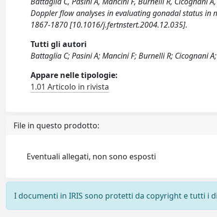
Battaglia C, Pasini A, Mancini F, Burnelli R, Cicognani A
Doppler flow analyses in evaluating gonadal status in 
1867-1870 [10.1016/j.fertnstert.2004.12.035].
Tutti gli autori
Battaglia C; Pasini A; Mancini F; Burnelli R; Cicognani A
Appare nelle tipologie:
1.01 Articolo in rivista
File in questo prodotto:
Eventuali allegati, non sono esposti
I documenti in IRIS sono protetti da copyright e tutti i di