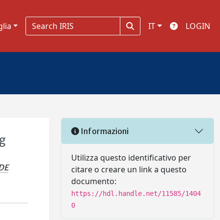
glia
IT
LOGIN
Informazioni
ng
Utilizza questo identificativo per
DE
citare o creare un link a questo
documento:
https://hdl.handle.net/11585/1404
0