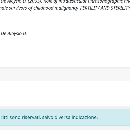
, De Aloysio D. (2005). Role of intratesticular ultrasonographic an
male survivors of childhood malignancy. FERTILITY AND STERILITY
; De Aloysio D.
ritti sono riservati, salvo diversa indicazione.