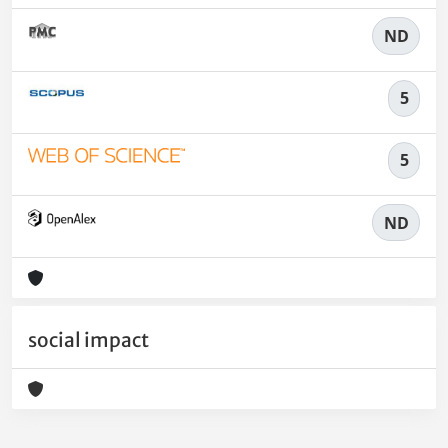
ND
5
5
ND
social impact