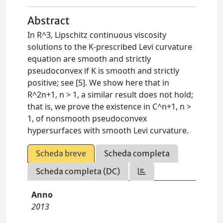
Abstract
In R^3, Lipschitz continuous viscosity
solutions to the K-prescribed Levi curvature
equation are smooth and strictly
pseudoconvex if K is smooth and strictly
positive; see [5]. We show here that in
R^2n+1, n > 1, a similar result does not hold;
that is, we prove the existence in C^n+1, n >
1, of nonsmooth pseudoconvex
hypersurfaces with smooth Levi curvature.
Scheda breve
Scheda completa
Scheda completa (DC)
Anno
2013