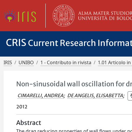
CRIS
Current Research Informa
IRIS
UNIBO
1 - Contributo in rivista
1.01 Articolo in 
Non-sinusoidal wall oscillation for d
CIMARELLI, ANDREA
;
DE ANGELIS, ELISABETTA
;
2012
Abstract
The drag reducing properties of wall flows under no