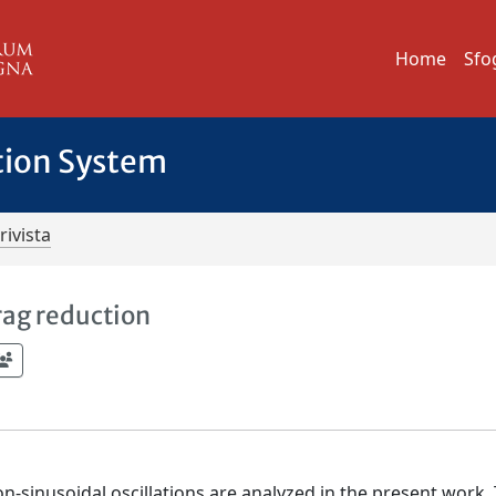
Home
Sfo
tion System
rivista
rag reduction
n-sinusoidal oscillations are analyzed in the present work.