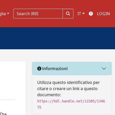
glia
IT
LOGIN
Informazioni
Utilizza questo identificativo per
citare o creare un link a questo
documento:
https://hdl.handle.net/11585/1346
75
 The