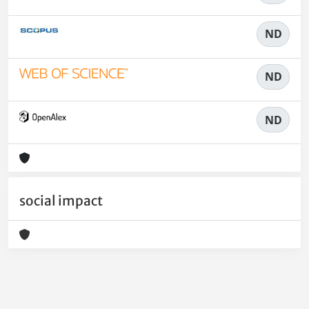
ND
ND
ND
social impact