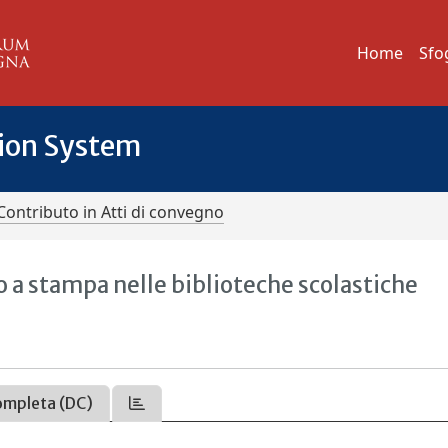
Home
Sfo
tion System
Contributo in Atti di convegno
co a stampa nelle biblioteche scolastiche
ompleta (DC)