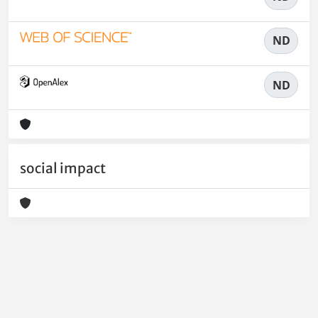
ND
ND
social impact