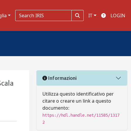
glia
IT
LOGIN
Informazioni
Scala
Utilizza questo identificativo per
citare o creare un link a questo
documento:
https://hdl.handle.net/11585/1317
2