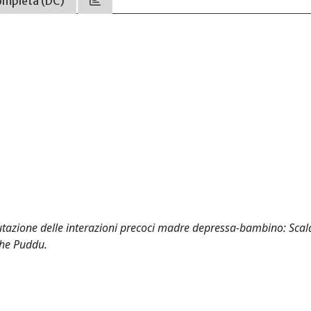
ompleta (DC)
alutazione delle interazioni precoci madre depressa-bambino: Scal
che Puddu.