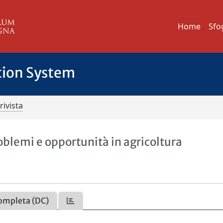
Home
Sfo
tion System
rivista
oblemi e opportunità in agricoltura
ompleta (DC)