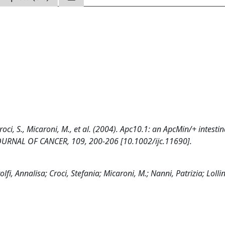
Croci, S., Micaroni, M., et al. (2004). Apc10.1: an ApcMin/+ intestina
 JOURNAL OF CANCER, 109, 200-206 [10.1002/ijc.11690].
fi, Annalisa; Croci, Stefania; Micaroni, M.; Nanni, Patrizia; Lollin