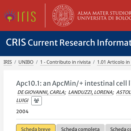
CRIS
Current Research Informa
IRIS
UNIBO
1 - Contributo in rivista
1.01 Articolo in 
Apc10.1: an ApcMin/+ intestinal cell 
DE GIOVANNI, CARLA
;
LANDUZZI, LORENA
;
ASTOL
LUIGI
2004
Scheda breve
Scheda completa
Scheda c