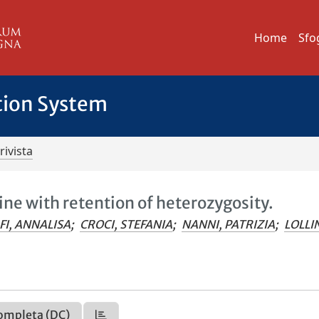
Home
Sfo
tion System
rivista
line with retention of heterozygosity.
FI, ANNALISA
;
CROCI, STEFANIA
;
NANNI, PATRIZIA
;
LOLLIN
ompleta (DC)