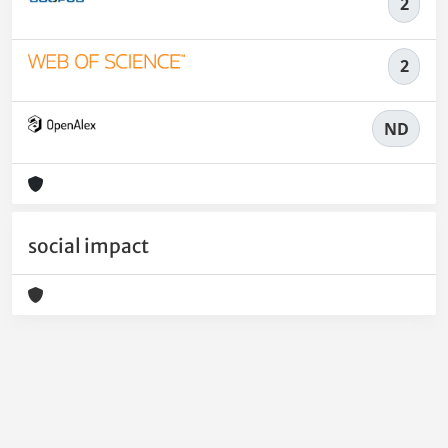
2
2
ND
social impact