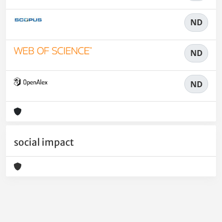
ND
ND
ND
social impact