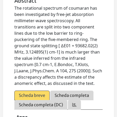
Abstract
The rotational spectrum of coumaran has
been investigated by free-jet absorption
millimeter-wave spectroscopy. All
transitions are split into two component
lines due to the low barrier to ring-
puckering of the five-membered ring. The
ground state splitting [ ∆E01 = 93682.02(2)
MHz, 3.124895(1) cm-1] is much larger than
the value inferred from the infrared
spectrum [0.7 cm-1, E.Bondoc, T.Klots,
J.Laane, J.Phys.Chem. A 104, 275 (2000)]. Such
a discrepancy affects the estimate of the
anomeric effect, as discussed in the text.
Scheda breve
Scheda completa
Scheda completa (DC)