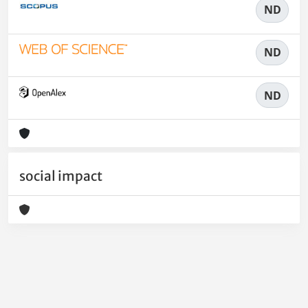
ND
ND
ND
social impact