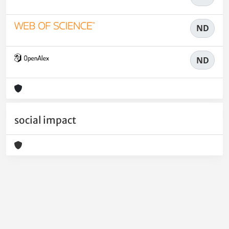
ND
ND
social impact