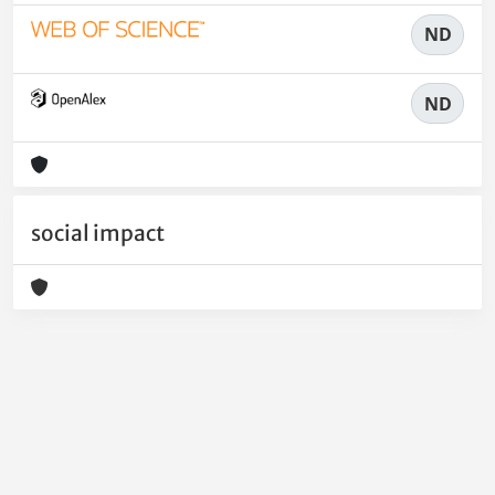
ND
ND
social impact
Powered by
IRIS
-
about IRIS
-