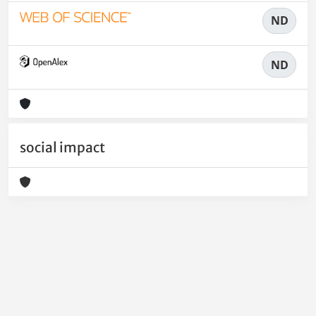
ND
ND
social impact
Powered by
IRIS
-
about IRIS
-