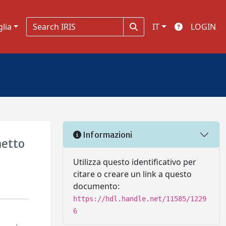
glia
IT
LOGIN
Informazioni
netto
Utilizza questo identificativo per
citare o creare un link a questo
documento:
https://hdl.handle.net/11585/1229
6