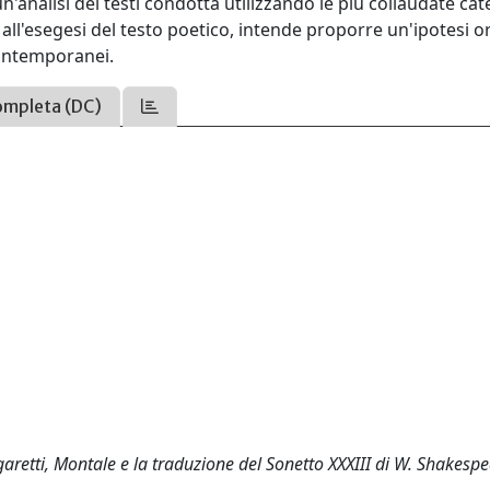
n'analisi dei testi condotta utilizzando le più collaudate ca
li all'esegesi del testo poetico, intende proporre un'ipotesi o
contemporanei.
ompleta (DC)
ngaretti, Montale e la traduzione del Sonetto XXXIII di W. Shakespe