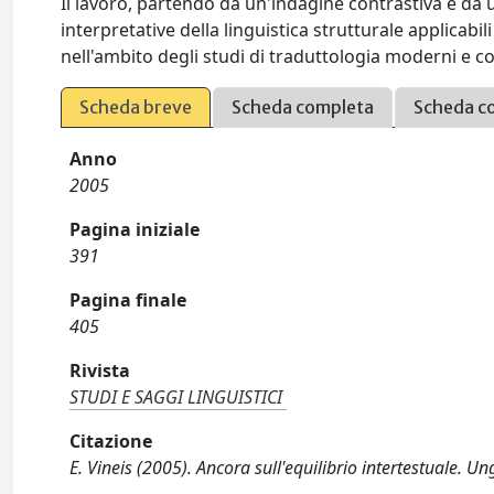
Il lavoro, partendo da un'indagine contrastiva e da u
interpretative della linguistica strutturale applicabi
nell'ambito degli studi di traduttologia moderni e 
Scheda breve
Scheda completa
Scheda c
Anno
2005
Pagina iniziale
391
Pagina finale
405
Rivista
STUDI E SAGGI LINGUISTICI
Citazione
E. Vineis (2005). Ancora sull'equilibrio intertestuale. U