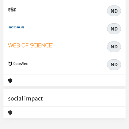
ND
ND
ND
ND
social impact