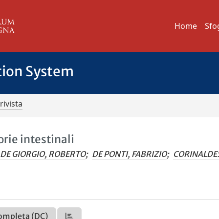
Home
Sfo
tion System
rivista
rie intestinali
DE GIORGIO, ROBERTO
;
DE PONTI, FABRIZIO
;
CORINALDES
ompleta (DC)