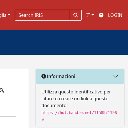
glia
IT
LOGIN
Informazioni
I,
Utilizza questo identificativo per
citare o creare un link a questo
documento:
https://hdl.handle.net/11585/1196
0