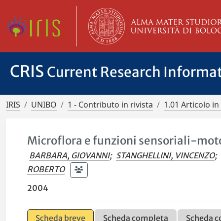
CRIS
Current Research Informa
IRIS
UNIBO
1 - Contributo in rivista
1.01 Articolo in 
Microflora e funzioni sensoriali-moto
BARBARA, GIOVANNI
;
STANGHELLINI, VINCENZO
;
ROBERTO
2004
Scheda breve
Scheda completa
Scheda c