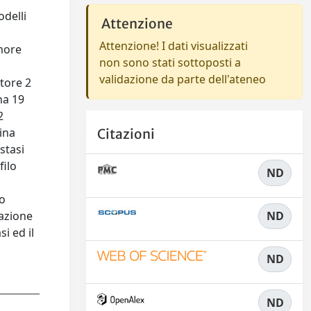
odelli
Attenzione
Attenzione! I dati visualizzati
umore
non sono stati sottoposti a
validazione da parte dell'ateneo
ttore 2
na 19
2
ina
Citazioni
stasi
filo
ND
po
cazione
ND
i ed il
ND
ND