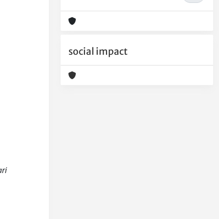
social impact
ari