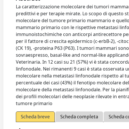
La caratterizzazione molecolare dei tumori mammari r
predittivi e per terapie mirate. Lo scopo di questo st
molecolare del tumore primario mammario e quello d
mammario primario con le rispettive metastasi linfon
immunoistochimiche con anticorpi antirecettore per l
per il fattore di crescita epidermico (c-erbB-2), -cito
(CK 19), -proteina P63 (P63). I tumori mammari sono st
sovraespresso, basal-like and normal-like applicand
Veterinaria. In 12 casi su 21 (57%) vi è stata concor
linfonodale. Nei rimanenti 9 casi è stata osservata
molecolare nella metastasi linfonodale rispetto al t
percentuale dei casi (43%) il fenotipo molecolare d
molecolare della metastasi linfonodale. Per la pianif
dei profili molecolari delle neoplasie rilevate in entr
tumore primario
Scheda breve
Scheda completa
Scheda c