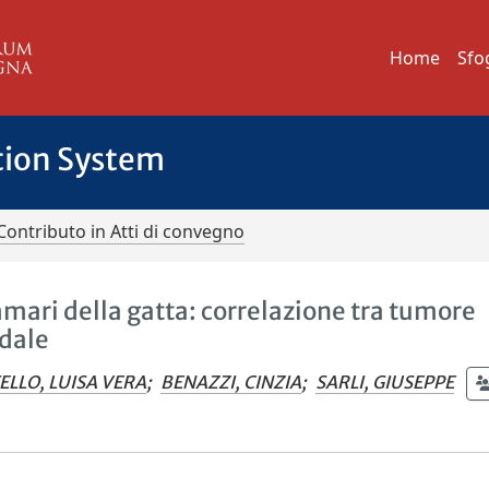
Home
Sfo
tion System
Contributo in Atti di convegno
ari della gatta: correlazione tra tumore
odale
LLO, LUISA VERA
;
BENAZZI, CINZIA
;
SARLI, GIUSEPPE