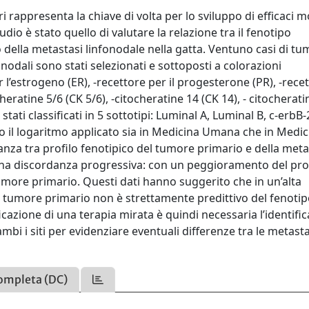
appresenta la chiave di volta per lo sviluppo di efficaci m
udio è stato quello di valutare la relazione tra il fenotipo
ella metastasi linfonodale nella gatta. Ventuno casi di t
odali sono stati selezionati e sottoposti a colorazioni
’estrogeno (ER), -recettore per il progesterone (PR), -rece
cheratine 5/6 (CK 5/6), -citocheratine 14 (CK 14), - citocherati
ati classificati in 5 sottotipi: Luminal A, Luminal B, c-erbB-
o il logaritmo applicato sia in Medicina Umana che in Medic
danza tra profilo fenotipico del tumore primario e della meta
 una discordanza progressiva: con un peggioramento del pro
umore primario. Questi dati hanno suggerito che in un’alta
el tumore primario non è strettamente predittivo del fenoti
icazione di una terapia mirata è quindi necessaria l’identifi
ambi i siti per evidenziare eventuali differenze tra le metastas
ompleta (DC)