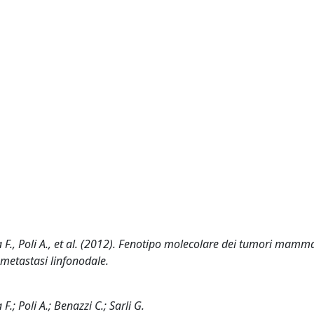
ta F., Poli A., et al. (2012). Fenotipo molecolare dei tumori mamm
 metastasi linfonodale.
F.; Poli A.; Benazzi C.; Sarli G.